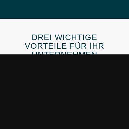
DREI WICHTIGE
VORTEILE FÜR IHR
UNTERNEHMEN
Nachhaltigkeit!
Wirtschaftlichkeit!
Sicherheit!
IT-Remarketing – Ihr ökologischer
Footprint