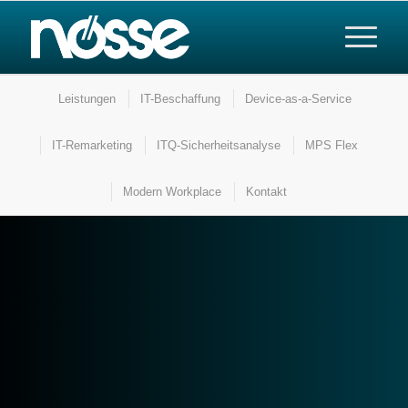
Leistungen
IT-Beschaffung
Device-as-a-Service
IT-Remarketing
ITQ-Sicherheitsanalyse
MPS Flex
Modern Workplace
Kontakt