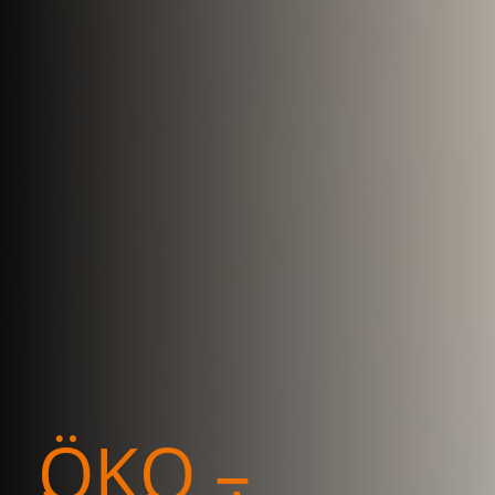
ÖKO –