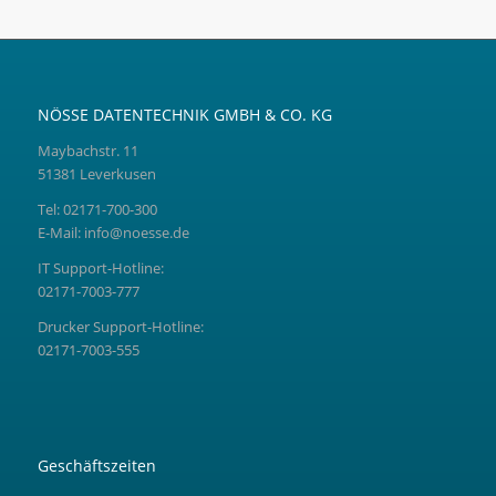
NÖSSE DATENTECHNIK GMBH & CO. KG
Maybachstr. 11
51381 Leverkusen
Tel:
02171-700-300
E-Mail:
info@noesse.de
IT Support-Hotline:
02171-7003-777
Drucker Support-Hotline:
02171-7003-555
Geschäftszeiten