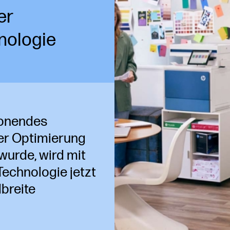
er
nologie
honendes
er Optimierung
wurde, wird mit
Technologie jetzt
breite